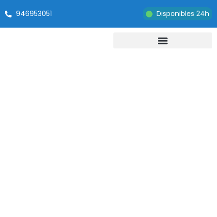
946953051
Disponibles 24h
Guía de
mantenimiento para
tu sistema de
fontanería