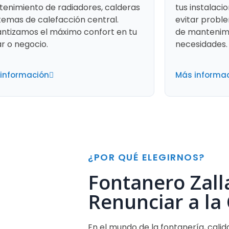
enimiento de radiadores, calderas
tus instalaci
stemas de calefacción central.
evitar probl
ntizamos el máximo confort en tu
de mantenimi
r o negocio.
necesidades.
información
Más informa
¿POR QUÉ ELEGIRNOS?
Fontanero Zall
Renunciar a la
En el mundo de la fontanería, calid