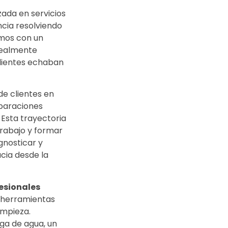
ada en servicios
ncia resolviendo
imos con un
 realmente
clientes echaban
e clientes en
paraciones
Esta trayectoria
rabajo y formar
gnosticar y
cia desde la
esionales
n herramientas
impieza.
ga de agua, un