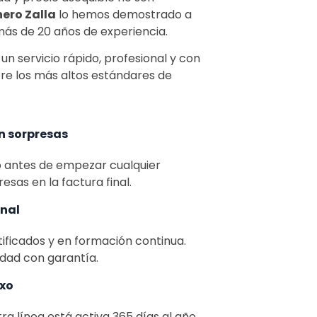
ero Zalla
lo hemos demostrado a
 más de 20 años de experiencia.
n servicio rápido, profesional y con
re los más altos estándares de
n sorpresas
o antes de empezar cualquier
resas en la factura final.
onal
ificados y en formación continua.
dad con garantía.
ixo
a línea está activa 365 días al año,