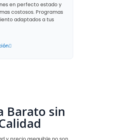
ones en perfecto estado y
emas costosos. Programas
ento adaptados a tus
ción
a Barato sin
 Calidad
ad y precio asequible no son