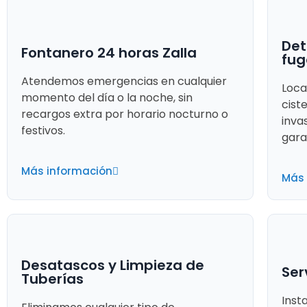
Det
Fontanero 24 horas Zalla
fug
Atendemos emergencias en cualquier
Loca
momento del día o la noche, sin
cist
recargos extra por horario nocturno o
inva
festivos.
gara
Más información
Más 
Desatascos y Limpieza de
Ser
Tuberías
Inst