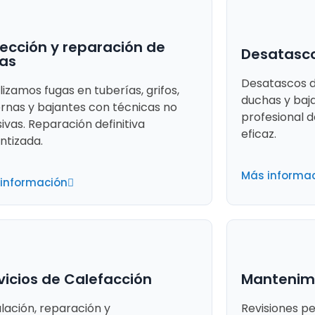
ección y reparación de
Desatasco
as
Desatascos d
lizamos fugas en tuberías, grifos,
duchas y baj
ernas y bajantes con técnicas no
profesional d
sivas. Reparación definitiva
eficaz.
ntizada.
Más informa
información
vicios de Calefacción
Mantenimi
alación, reparación y
Revisiones p