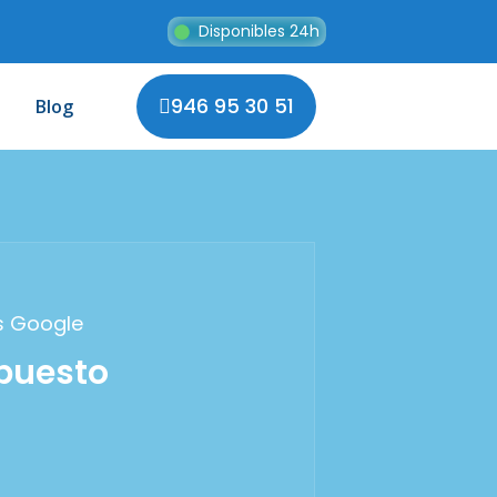
Disponibles 24h
946 95 30 51
Blog
s Google
upuesto