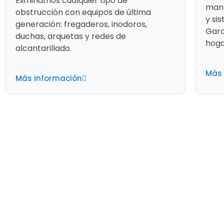
Eliminamos cualquier tipo de
mant
obstrucción con equipos de última
y si
generación: fregaderos, inodoros,
Gara
duchas, arquetas y redes de
hoga
alcantarillado.
Más 
Más información