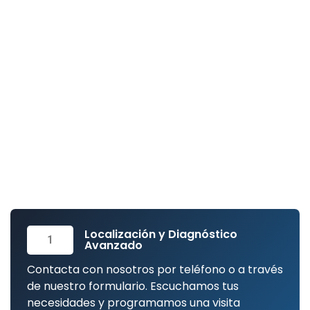
Especialistas en Tecnología
No Invasiva
En
Reparar24
hemos optimizado nuestra
metodología para ofrecerte una respuesta ágil y
profesional. Nos encargamos de todo el proceso
técnico para que tú solo tengas que disfrutar de la
tranquilidad de un hogar sin averías.
Localización y Diagnóstico
1
Avanzado
Contacta con nosotros por teléfono o a través
de nuestro formulario. Escuchamos tus
necesidades y programamos una visita