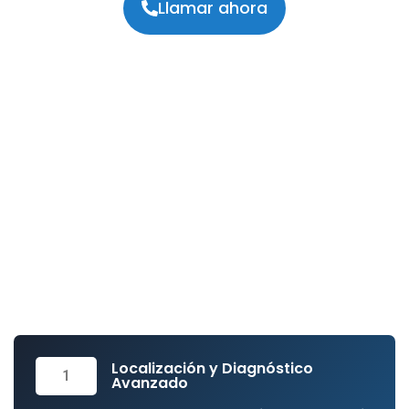
Llamar ahora
Especialistas en Tecnología
No Invasiva
En
Reparar24
hemos optimizado nuestra
metodología para ofrecerte una respuesta ágil y
profesional. Nos encargamos de todo el proceso
técnico para que tú solo tengas que disfrutar de la
tranquilidad de un hogar sin averías.
Localización y Diagnóstico
1
Avanzado