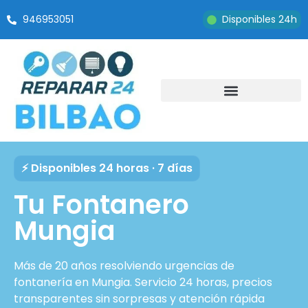
946953051
Disponibles 24h
⚡ Disponibles 24 horas · 7 días
Tu Fontanero
Mungia
Más de 20 años resolviendo urgencias de
fontanería en Mungia. Servicio 24 horas, precios
transparentes sin sorpresas y atención rápida