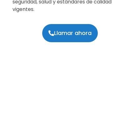
seguridad, salud y estándares de calidad
vigentes
.
Llamar ahora
Especialistas en Tecnología
No Invasiva
En
Reparar24
hemos optimizado nuestra
metodología para ofrecerte una respuesta ágil y
profesional. Nos encargamos de todo el proceso
técnico para que tú solo tengas que disfrutar de la
tranquilidad de un hogar sin averías.