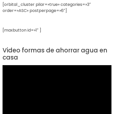
[orbital_cluster pilar=»true» categories=»3″
order=»ASC» postperpage=»6″]
[maxbutton id=»1″ ]
Video formas de ahorrar agua en
casa