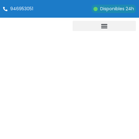
946953051
Disponibles 24h
Formas de ahorrar
agua en casa